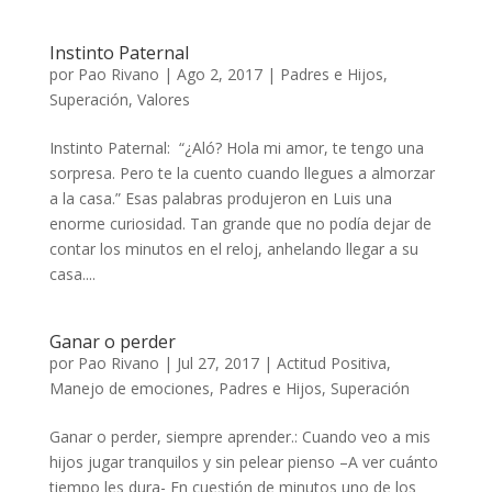
Instinto Paternal
por
Pao Rivano
|
Ago 2, 2017
|
Padres e Hijos
,
Superación
,
Valores
Instinto Paternal: “¿Aló? Hola mi amor, te tengo una
sorpresa. Pero te la cuento cuando llegues a almorzar
a la casa.” Esas palabras produjeron en Luis una
enorme curiosidad. Tan grande que no podía dejar de
contar los minutos en el reloj, anhelando llegar a su
casa....
Ganar o perder
por
Pao Rivano
|
Jul 27, 2017
|
Actitud Positiva
,
Manejo de emociones
,
Padres e Hijos
,
Superación
Ganar o perder, siempre aprender.: Cuando veo a mis
hijos jugar tranquilos y sin pelear pienso –A ver cuánto
tiempo les dura- En cuestión de minutos uno de los